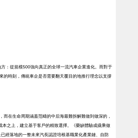
地方：從規模500強向真正的全球一流汽車企業進化。而對于
來的時刻，傳統車企是否需要翻天覆目的地推行理念以支撐
，而在生命周期涵蓋范疇的中后海最難拆解難做到做深的，
成本之上，建立基于客戶的精致選擇。《榮缺體驗成撬乘做
是已經落地的一整未來汽長認證培根基職業化產業鏈、自防