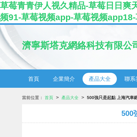
草莓青青伊人视久精品-草莓日日爽天天
频91-草莓视频app-草莓视频app1
濟寧斯塔克網絡科技有限公
首頁
企業簡介
產品大全
聯系
>
>
當前位置：
首頁
產品大全
500強只是起點 上海汽
50