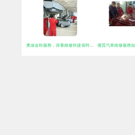
奧迪金秋服務，保養維修快捷省時——體驗唐山奧鑠奧迪專業關懷