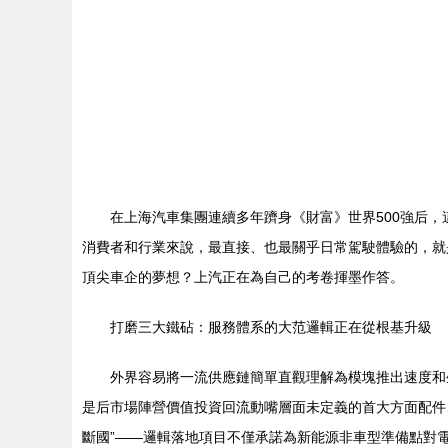
在上海汽車集團連續多年躋身《財富》世界500強后，
消費者和行業來說，最直接、也最關乎日常駕駛體驗的，就
頂尖車企的夢想？上汽正在為自己的考卷揮墨作答。
打磨三大鐵砧：服務體系的大范邏輯正在從根基升級
外界容易將一流供應鏈簡單直觀理解為模塊推出速度和
是后市場陣營價值投資回流動嘴層面未定義的首大方面配件
斷國”——邏輯落地項目不僅承諾為新能源非車型準備點對