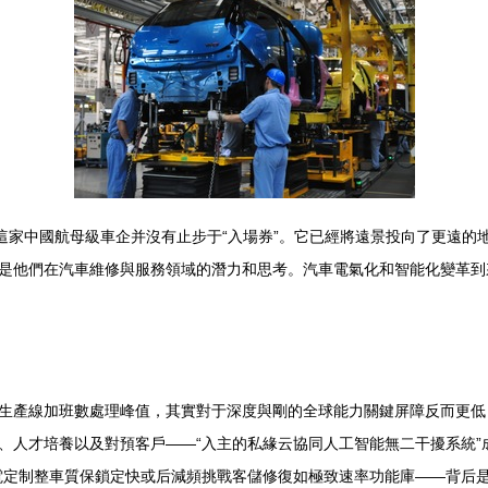
這家中國航母級車企并沒有止步于“入場券”。它已經將遠景投向了更遠的
是他們在汽車維修與服務領域的潛力和思考。汽車電氣化和智能化變革到
生產線加班數處理峰值，其實對于深度與剛的全球能力關鍵屏障反而更低
、人才培養以及對預客戶——“入主的私緣云協同人工智能無二干擾系統”
電定制整車質保鎖定快或后減頻挑戰客儲修復如極致速率功能庫——背后